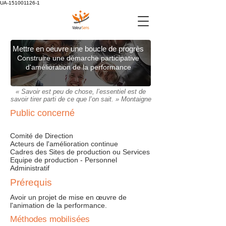
UA-151001126-1
Mettre en oeuvre une boucle de progrès
Construire une démarche participative
d'amélioration de la performance
« Savoir est peu de chose, l’essentiel est de
savoir tirer parti de ce que l’on sait. » Montaigne
Public concerné
Comité de Direction
Acteurs de l'amélioration continue
Cadres des Sites de production ou Services
Equipe de production - Personnel
Administratif
Prérequis
Avoir un projet de mise en œuvre de
l'animation de la performance.
Méthodes mobilisées