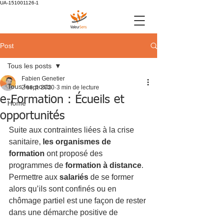
UA-151001126-1
Post
Tous les posts
Fabien Genetier
Tous les posts
2 sept. 2020
3 min de lecture
e-Formation : Écueils et
Home
opportunités
Suite aux contraintes liées à la crise 
sanitaire, 
les organismes de 
formation
 ont proposé des 
programmes de 
formation à distance
. 
Permettre aux 
salariés 
de se former 
alors qu’ils sont confinés ou en 
chômage partiel est une façon de rester 
dans une démarche positive de 