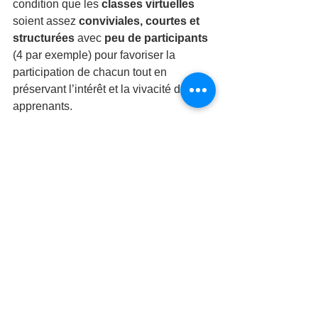
condition que les 
classes virtuelles
soient assez 
conviviales, courtes et 
structurées
 avec 
peu de participants
(4 par exemple) pour favoriser la 
participation de chacun tout en 
préservant l’intérêt et la vivacité des 
apprenants. 
Sophie Miguet
Gérante de 
ValeurSens
, entreprise 
dédiée à l'amélioration de la 
satisfaction au travail.
FOAD
E-learning
classes virtuelles