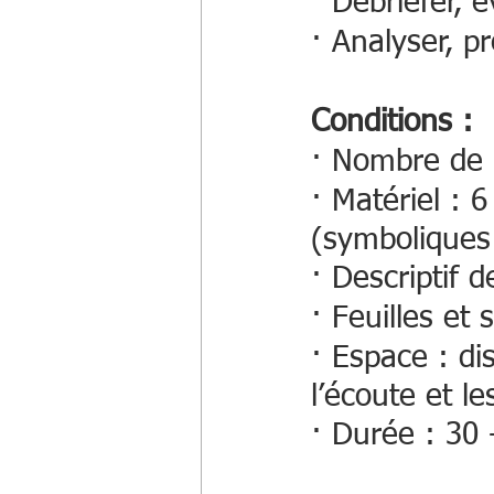
· Débriefer, 
· Analyser, p
Conditions : 
· Nombre de p
· Matériel : 
(symboliques
· Descriptif 
· Feuilles et 
· Espace : dis
l’écoute et le
· Durée : 30 