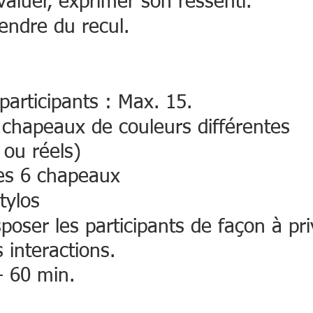
évaluer, exprimer son ressenti. 
rendre du recul.
articipants : Max. 15.
6 chapeaux de couleurs différentes 
 ou réels)
des 6 chapeaux
stylos
poser les participants de façon à priv
s interactions. 
- 60 min.