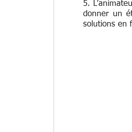
5. L’animateu
donner un éta
solutions en f