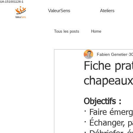
UA-151001126-1
ValeurSens
Ateliers
Tous les posts
Home
Fabien Genetier
30
Fiche pra
chapeau
Objectifs : 
· Faire émerg
· Échanger, p