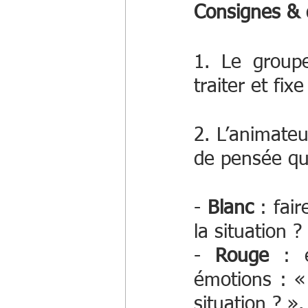
Consignes & 
1. Le groupe
traiter et fixe 
2. L’animateu
de pensée qui
- 
Blanc
 : fai
la situation ? 
- 
Rouge
 : e
émotions : « 
situation ? ».