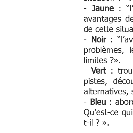
- 
Jaune
 : “l
avantages de 
de cette situa
- 
Noir
 : “l’a
problèmes, le
limites ?». 
- 
Vert
 : trou
pistes, déco
alternatives,
- 
Bleu
 : abor
Qu’est-ce qu
t-il ? ». 