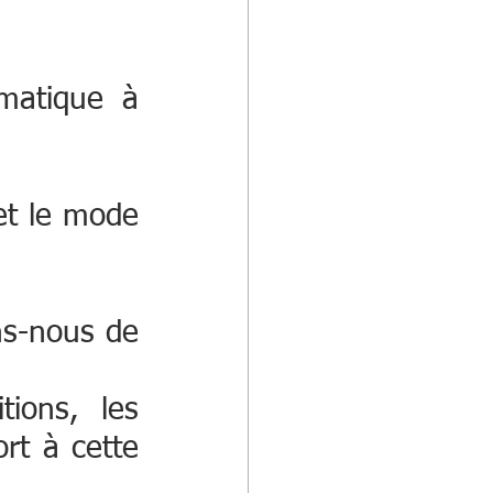
matique à 
et le mode 
ns-nous de 
ions, les 
t à cette 