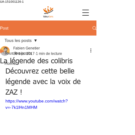
UA-151001126-1
Post
Tous les posts
Fabien Genetier
Tous les posts
30 déc. 2017
1 min de lecture
La légende des colibris
Home
Découvrez cette belle 
légende avec la voix de 
ZAZ ! 
https://www.youtube.com/watch?
v=-7k1lHn1MHM