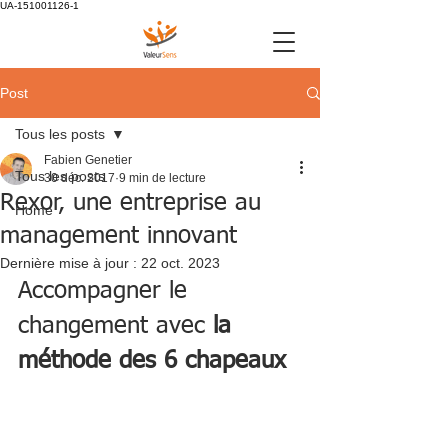
UA-151001126-1
Post
Tous les posts
Fabien Genetier
Tous les posts
30 déc. 2017
9 min de lecture
Rexor, une entreprise au
Home
management innovant
Dernière mise à jour :
22 oct. 2023
Accompagner le 
changement avec 
la 
méthode des 6 chapeaux