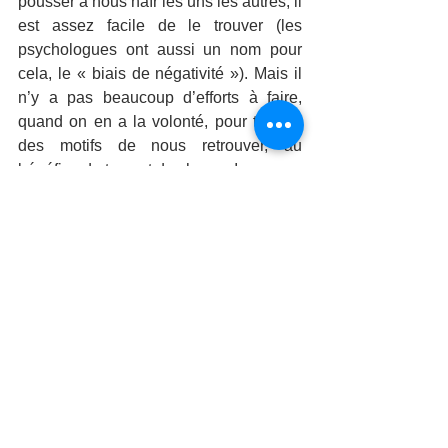
pousser à nous haïr les uns les autres, il 
est assez facile de le trouver (les 
psychologues ont aussi un nom pour 
cela, le « biais de négativité »). Mais il 
n’y a pas beaucoup d’efforts à faire, 
quand on en a la volonté, pour trouver 
des motifs de nous retrouver, au 
bénéfice de tous et de chacun !
Marc Brami
, psychologue et 
psychothérapeute. 
Référent en qualité de vie au travail, et 
prévention des risques psychosociaux. 